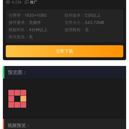
4.22k
推广
分辨率：
1920×1080
软件版本：
CS6以上
插件要求：
无插件
文件大小：
343.72MB
模板时长：
4分钟以上
使用教程：
无
有无音乐：
无
立即下载
预览图：
视频预览：