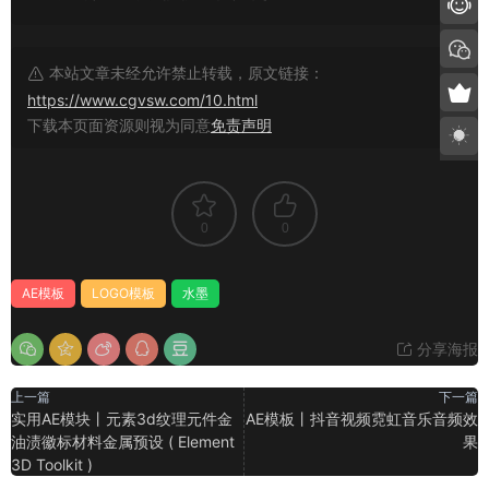
本站文章未经允许禁止转载，原文链接：
https://www.cgvsw.com/10.html
下载本页面资源则视为同意
免责声明
0
0
AE模板
LOGO模板
水墨
分享海报
上一篇
下一篇
实用AE模块丨元素3d纹理元件金
AE模板丨抖音视频霓虹音乐音频效
油渍徽标材料金属预设 ( Element
果
3D Toolkit )