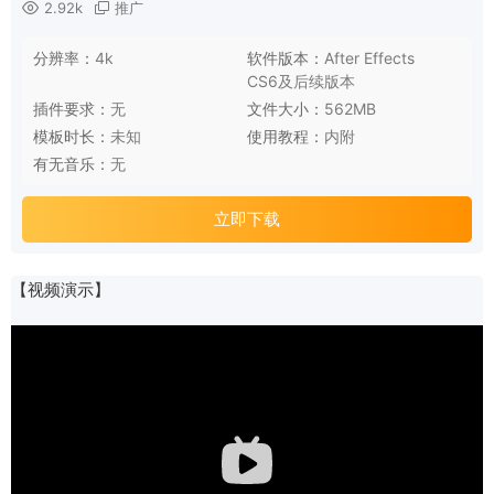
2.92k
推广
分辨率：
4k
软件版本：
After Effects
CS6及后续版本
插件要求：
无
文件大小：
562MB
模板时长：
未知
使用教程：
内附
有无音乐：
无
立即下载
【视频演示】