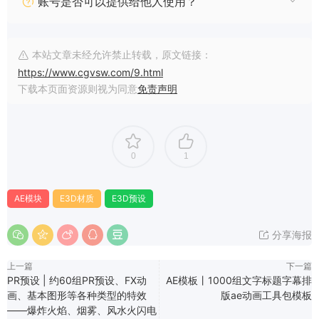
账号是否可以提供给他人使用？
本站文章未经允许禁止转载，原文链接：
https://www.cgvsw.com/9.html
下载本页面资源则视为同意
免责声明
0
1
AE模块
E3D材质
E3D预设
分享海报
上一篇
下一篇
PR预设 | 约60组PR预设、FX动
AE模板丨1000组文字标题字幕排
画、基本图形等各种类型的特效
版ae动画工具包模板
——爆炸火焰、烟雾、风水火闪电