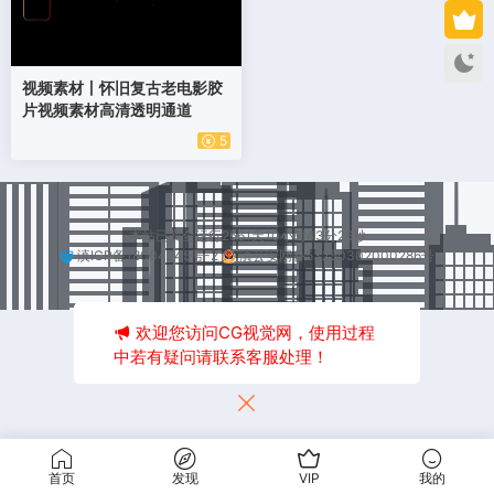
视频素材丨怀旧复古老电影胶
片视频素材高清透明通道
5
本站已安全运行2561天10小时43分26秒
滇ICP备18004245号-2
滇公安网备53250302000286号
欢迎您访问CG视觉网，使用过程
中若有疑问请联系客服处理！
首页
发现
VIP
我的