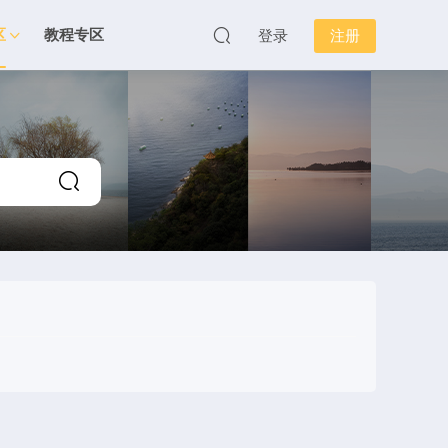
区
教程专区
登录
注册