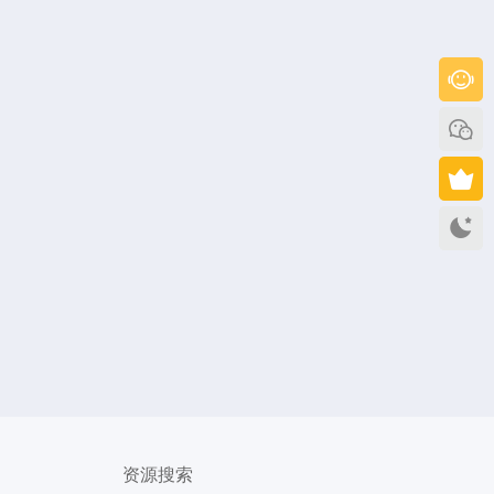
持
资源搜索