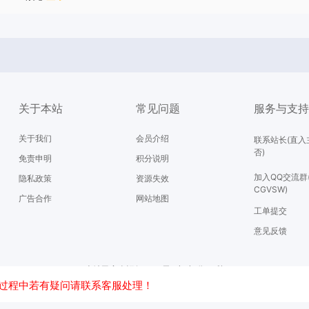
关于本站
常见问题
服务与支
关于我们
会员介绍
联系站长(直入
否)
免责申明
积分说明
加入QQ交流群
隐私政策
资源失效
CGVSW)
广告合作
网站地图
工单提交
意见反馈
本站已安全运行2562天9小时8分34秒
滇ICP备18004245号-2
滇公安网备53250302000286号
过程中若有疑问请联系客服处理！