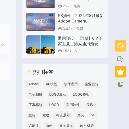
片模块禁用问题）
2.2k
免费
PS插件｜2024年8月最新
Adobe Camera
Raw(ACR16.5)支持
3.04k
免费
Win/Mac
通用预设｜【1期】6个王
家卫复古港风通用预设
1.53k
VIP
热门标签
Adobe
AE模板
软件应用
企业宣传
电子相册
LOGO展示
LOGO模板
字幕标题
LOGO
实用软件
党政
宣传
党建
标志展示
片头
ps
VI设计
动画
文字展示
政府机关