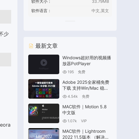
软件大小：
33.79MB
软件语言：
中文,英文
不少
最新文章
Windows超好用的视频播
放器PotPlayer
195
免费
Adobe 2025全家桶免费
下载 支持Win/Mac 稳定
版
4.54k
免费
、
MAC软件｜Motion 5.8
中文版
1.07k
VIP
eora
MAC软件｜Lightroom
2022 11.5版本 （解决照