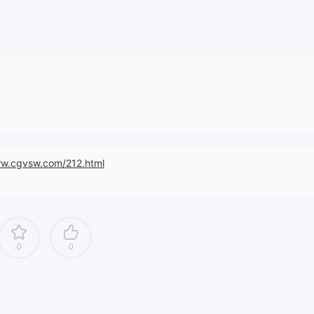
ww.cgvsw.com/212.html
0
0