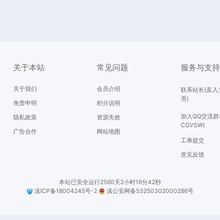
关于本站
常见问题
服务与支
关于我们
会员介绍
联系站长(直入
否)
免责申明
积分说明
加入QQ交流群
隐私政策
资源失效
CGVSW)
广告合作
网站地图
工单提交
意见反馈
本站已安全运行2560天2小时16分43秒
滇ICP备18004245号-2
滇公安网备53250302000286号