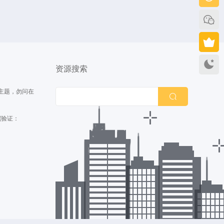
持
资源搜索
主题，勿问在
(验证：