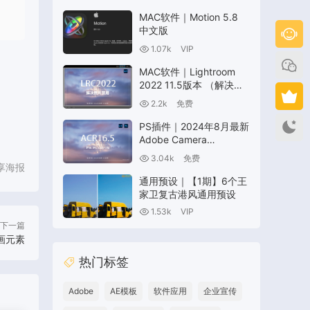
MAC软件｜Motion 5.8
中文版
1.07k
VIP
MAC软件｜Lightroom
2022 11.5版本 （解决照
片模块禁用问题）
2.2k
免费
PS插件｜2024年8月最新
Adobe Camera
Raw(ACR16.5)支持
3.04k
免费
Win/Mac
享海报
通用预设｜【1期】6个王
家卫复古港风通用预设
1.53k
VIP
下一篇
动画元素
热门标签
Adobe
AE模板
软件应用
企业宣传