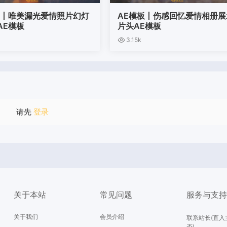
板丨唯美漏光爱情照片幻灯
AE模板丨伤感回忆爱情相册展
AE模板
片头AE模板
3.15k
请先
登录
关于本站
常见问题
服务与支
关于我们
会员介绍
联系站长(直入
否)