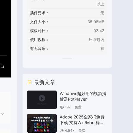
以上
插件要求：
无
文件大小：
35.08MB
模板时长：
02:42
使用教程：
压缩包内
有无音乐：
有
最新文章
Windows超好用的视频播
放器PotPlayer
192
免费
Adobe 2025全家桶免费
下载 支持Win/Mac 稳定
版
4.54k
免费