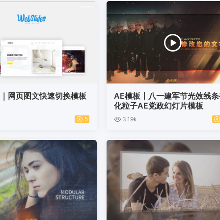
板｜网页图文快速切换模板
AE模板丨八一建军节光效线条
化粒子AE党政幻灯片模板
5
3.19k