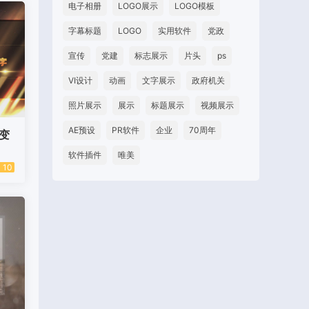
电子相册
LOGO展示
LOGO模板
字幕标题
LOGO
实用软件
党政
宣传
党建
标志展示
片头
ps
VI设计
动画
文字展示
政府机关
照片展示
展示
标题展示
视频展示
AE预设
PR软件
企业
70周年
变
软件插件
唯美
10