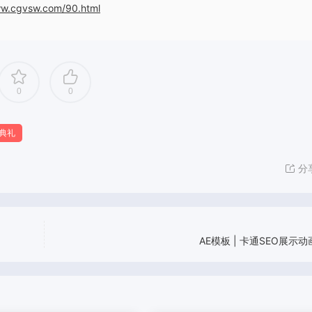
ww.cgvsw.com/90.html
0
0
典礼
分
AE模板 | 卡通SEO展示