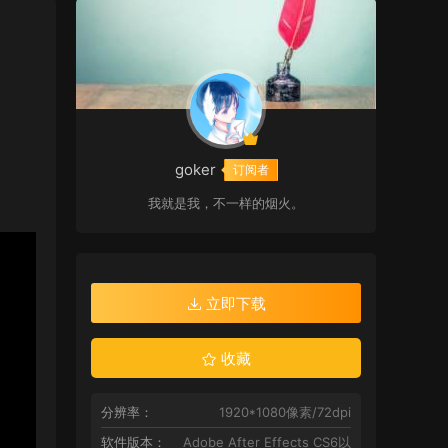
goker
订阅者
我就是我，不一样的烟火。
立即下载
收藏
分辨率：
1920*1080像素/72dpi
软件版本：
Adobe After Effects CS6以