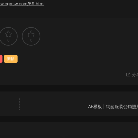
ww.cgvsw.com/59.html
0
0
素描
分
AE模板 | 绚丽服装促销