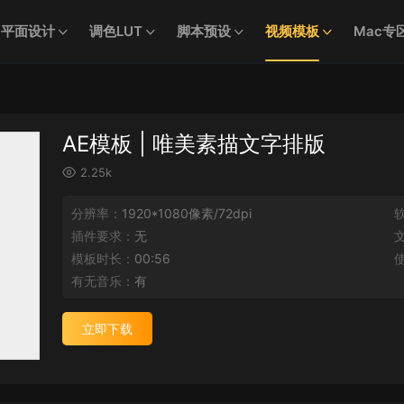
平面设计
调色LUT
脚本预设
视频模板
Mac专
AE模板 | 唯美素描文字排版
2.25k
分辨率：
1920*1080像素/72dpi
插件要求：
无
模板时长：
00:56
有无音乐：
有
立即下载