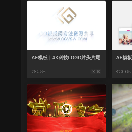
AE模板｜4K科技LOGO片头片尾
AE模
2.99k
10
3.35k