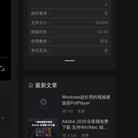
上
插件要求：
无
文件大小：
943KB
模板时长：
00:56
使用教程：
暂无
有无音乐：
有
最新文章
Windows超好用的视频播
放器PotPlayer
192
免费
Adobe 2025全家桶免费
下载 支持Win/Mac 稳定
版
4.54k
免费