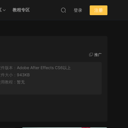
区
教程专区
登录
注册
推广
软件版本：
Adobe After Effects CS6以上
文件大小：
943KB
使用教程：
暂无