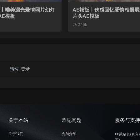
板丨唯美漏光爱情照片幻灯
AE模板丨伤感回忆爱情相册展
AE模板
片头AE模板
3.15k
请先
登录
关于本站
常见问题
服务与支
关于我们
会员介绍
联系站长(直入
否)