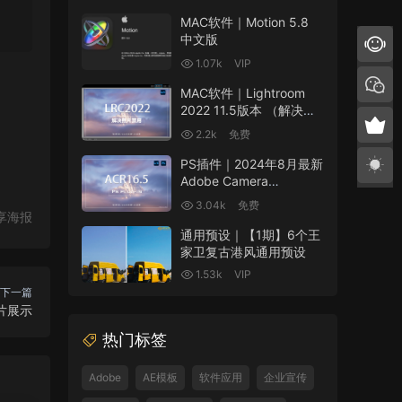
MAC软件｜Motion 5.8
中文版
1.07k
VIP
MAC软件｜Lightroom
2022 11.5版本 （解决照
片模块禁用问题）
2.2k
免费
PS插件｜2024年8月最新
Adobe Camera
Raw(ACR16.5)支持
3.04k
免费
Win/Mac
享海报
通用预设｜【1期】6个王
家卫复古港风通用预设
1.53k
VIP
下一篇
照片展示
热门标签
Adobe
AE模板
软件应用
企业宣传