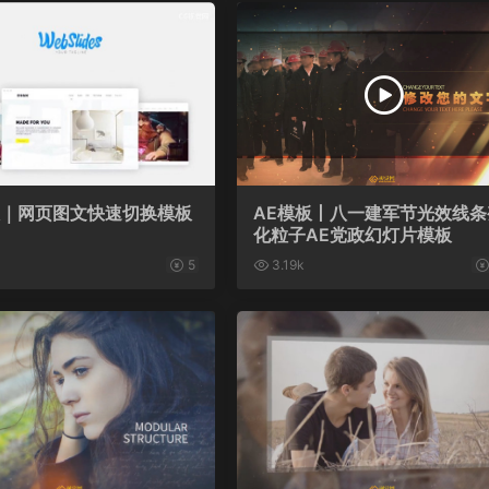
板｜网页图文快速切换模板
AE模板丨八一建军节光效线条
化粒子AE党政幻灯片模板
5
3.19k