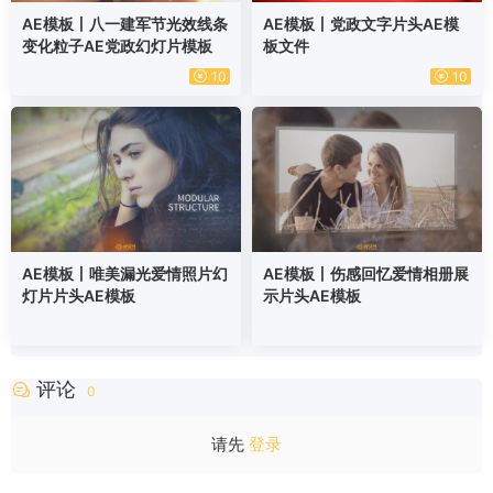
AE模板丨八一建军节光效线条
AE模板丨党政文字片头AE模
变化粒子AE党政幻灯片模板
板文件
10
10
AE模板丨唯美漏光爱情照片幻
AE模板丨伤感回忆爱情相册展
灯片片头AE模板
示片头AE模板
评论
0
请先
登录