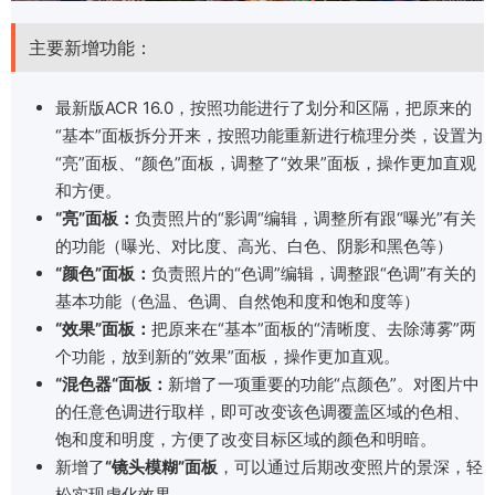
主要新增功能：
最新版ACR 16.0，按照功能进行了划分和区隔，把原来的
“基本”面板拆分开来，按照功能重新进行梳理分类，设置为
“亮”面板、“颜色”面板，调整了“效果”面板，操作更加直观
和方便。
“亮”面板：
负责照片的“影调“编辑，调整所有跟“曝光”有关
的功能（曝光、对比度、高光、白色、阴影和黑色等）
“颜色”面板：
负责照片的“色调”编辑，调整跟“色调”有关的
基本功能（色温、色调、自然饱和度和饱和度等）
“效果”面板：
把原来在“基本”面板的“清晰度、去除薄雾”两
个功能，放到新的“效果”面板，操作更加直观。
“混色器“面板：
新增了一项重要的功能“点颜色”。对图片中
的任意色调进行取样，即可改变该色调覆盖区域的色相、
饱和度和明度，方便了改变目标区域的颜色和明暗。
新增了
“镜头模糊”面板
，可以通过后期改变照片的景深，轻
松实现虚化效果。