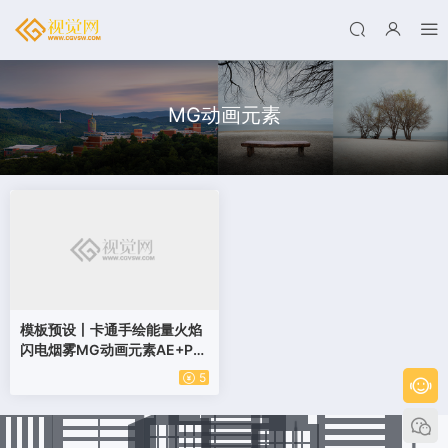
MG动画元素
模板预设丨卡通手绘能量火焰
闪电烟雾MG动画元素AE+Pre
miere模板预设
5