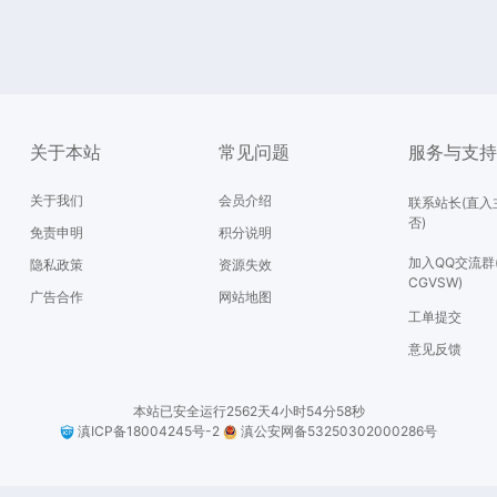
关于本站
常见问题
服务与支
关于我们
会员介绍
联系站长(直入
否)
免责申明
积分说明
加入QQ交流群
隐私政策
资源失效
CGVSW)
广告合作
网站地图
工单提交
意见反馈
本站已安全运行2562天4小时54分58秒
滇ICP备18004245号-2
滇公安网备53250302000286号