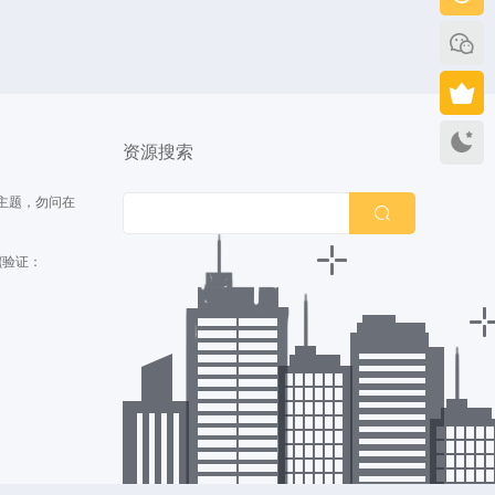
持
资源搜索
主题，勿问在
(验证：