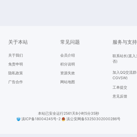
关于本站
常见问题
服务与支
关于我们
会员介绍
联系站长(直入
否)
免责申明
积分说明
加入QQ交流群
隐私政策
资源失效
CGVSW)
广告合作
网站地图
工单提交
意见反馈
本站已安全运行2561天8小时5分35秒
滇ICP备18004245号-2
滇公安网备53250302000286号