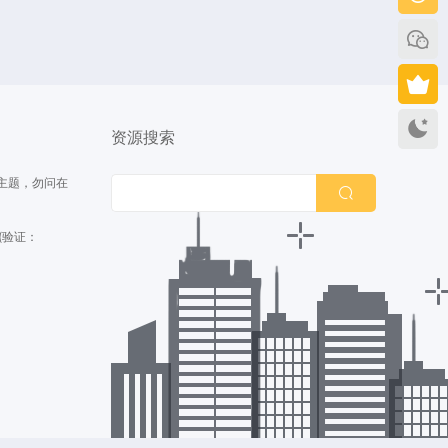
持
资源搜索
主题，勿问在
(验证：