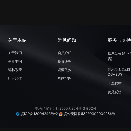
关于本站
常见问题
服务与支
关于我们
会员介绍
联系站长(直入
否)
免责申明
积分说明
加入QQ交流群
隐私政策
资源失效
CGVSW)
广告合作
网站地图
工单提交
意见反馈
本站已安全运行2560天23小时3分33秒
滇ICP备18004245号-2
滇公安网备53250302000286号