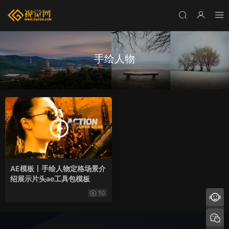
手绘人物
AE模板丨手绘人物定格场景介
绍展示片头ae工具包模板
10