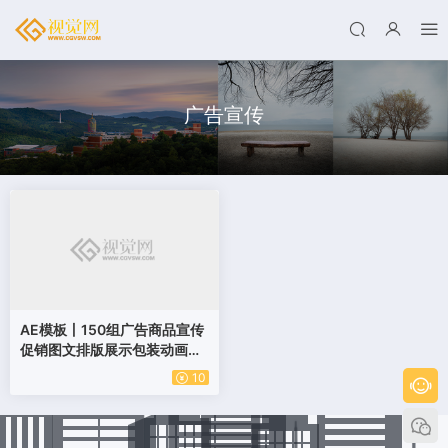
广告宣传
AE模板丨150组广告商品宣传
促销图文排版展示包装动画工
具包
10