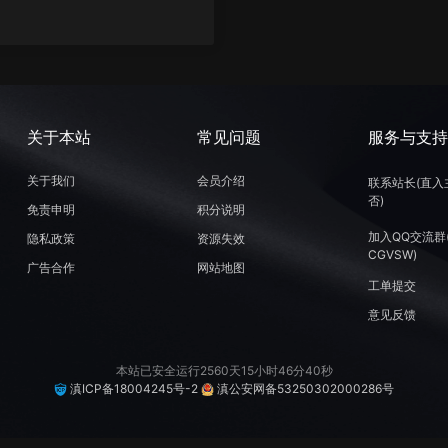
关于本站
常见问题
服务与支
关于我们
会员介绍
联系站长(直入
否)
免责申明
积分说明
加入QQ交流群
隐私政策
资源失效
CGVSW)
广告合作
网站地图
工单提交
意见反馈
本站已安全运行2560天15小时46分40秒
滇ICP备18004245号-2
滇公安网备53250302000286号